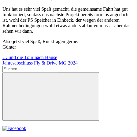
Uns hat es sehr viel Spaß gemacht, die gemeinsame Fahrt hat gut
funktioniert, so dass das nächste Projekt bereits formlos angedacht
ist, wohl der PS Speicher in Einbeck, der wegen der anderen
Rahmenbedingungen wohl etwas anders ablaufen muss – aber das
sehen wir dann.
Also jetzt viel Spaß, Rückfragen gerne.
Günter
Beitragsnavigation
Vorheriger
… und die Tour nach Hause
Beitrag:
Nächster
Jahresabschluss Fly & Drive MG 2024
Beitrag:
Suchen
nach:
Suchen