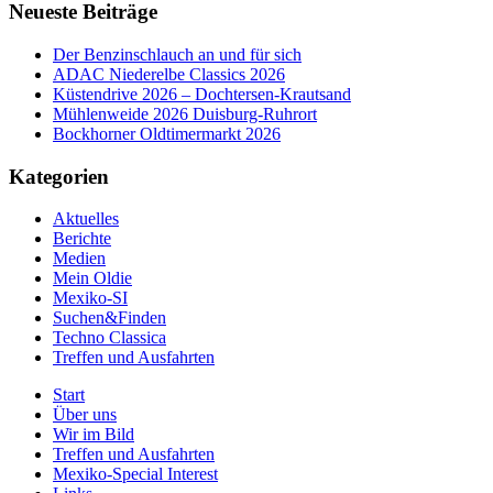
Neueste Beiträge
Der Benzinschlauch an und für sich
ADAC Niederelbe Classics 2026
Küstendrive 2026 – Dochtersen-Krautsand
Mühlenweide 2026 Duisburg-Ruhrort
Bockhorner Oldtimermarkt 2026
Kategorien
Aktuelles
Berichte
Medien
Mein Oldie
Mexiko-SI
Suchen&Finden
Techno Classica
Treffen und Ausfahrten
Start
Über uns
Wir im Bild
Treffen und Ausfahrten
Mexiko-Special Interest