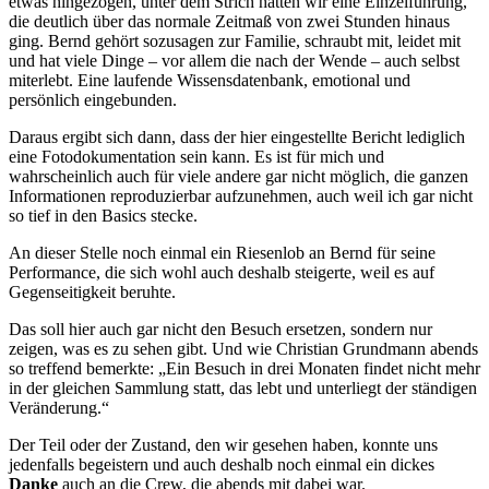
etwas hingezogen, unter dem Strich hatten wir eine Einzelführung,
die deutlich über das normale Zeitmaß von zwei Stunden hinaus
ging. Bernd gehört sozusagen zur Familie, schraubt mit, leidet mit
und hat viele Dinge – vor allem die nach der Wende – auch selbst
miterlebt. Eine laufende Wissensdatenbank, emotional und
persönlich eingebunden.
Daraus ergibt sich dann, dass der hier eingestellte Bericht lediglich
eine Fotodokumentation sein kann. Es ist für mich und
wahrscheinlich auch für viele andere gar nicht möglich, die ganzen
Informationen reproduzierbar aufzunehmen, auch weil ich gar nicht
so tief in den Basics stecke.
An dieser Stelle noch einmal ein Riesenlob an Bernd für seine
Performance, die sich wohl auch deshalb steigerte, weil es auf
Gegenseitigkeit beruhte.
Das soll hier auch gar nicht den Besuch ersetzen, sondern nur
zeigen, was es zu sehen gibt. Und wie Christian Grundmann abends
so treffend bemerkte: „Ein Besuch in drei Monaten findet nicht mehr
in der gleichen Sammlung statt, das lebt und unterliegt der ständigen
Veränderung.“
Der Teil oder der Zustand, den wir gesehen haben, konnte uns
jedenfalls begeistern und auch deshalb noch einmal ein dickes
Danke
auch an die Crew, die abends mit dabei war.