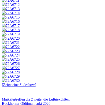
[Zeige eine Slideshow]
Beitragsnavigation
Vorheriger
Maikäfertreffen die Zweite, die Luftgekühlten
Beitrag:
Nächster
Bockhorner Oldtimermarkt 2026