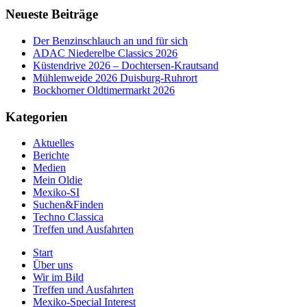
Neueste Beiträge
Der Benzinschlauch an und für sich
ADAC Niederelbe Classics 2026
Küstendrive 2026 – Dochtersen-Krautsand
Mühlenweide 2026 Duisburg-Ruhrort
Bockhorner Oldtimermarkt 2026
Kategorien
Aktuelles
Berichte
Medien
Mein Oldie
Mexiko-SI
Suchen&Finden
Techno Classica
Treffen und Ausfahrten
Start
Über uns
Wir im Bild
Treffen und Ausfahrten
Mexiko-Special Interest