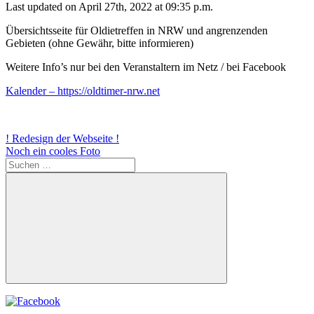
Last updated on April 27th, 2022 at 09:35 p.m.
Übersichtsseite für Oldietreffen in NRW und angrenzenden
Gebieten (ohne Gewähr, bitte informieren)
Weitere Info’s nur bei den Veranstaltern im Netz / bei Facebook
Kalender – https://oldtimer-nrw.net
Beitragsnavigation
Vorheriger
! Redesign der Webseite !
Beitrag:
Nächster
Noch ein cooles Foto
Beitrag:
Suchen
nach:
Suchen