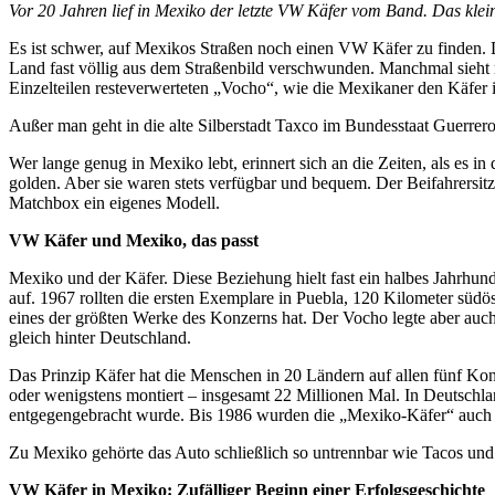
Vor 20 Jahren lief in Mexiko der letzte VW Käfer vom Band. Das klei
Es ist schwer, auf Mexikos Straßen noch einen VW Käfer zu finden.
Land fast völlig aus dem Straßenbild verschwunden. Manchmal sieht m
Einzelteilen resteverwerteten „Vocho“, wie die Mexikaner den Käfe
Außer man geht in die alte Silberstadt Taxco im Bundesstaat Guerrero,
Wer lange genug in Mexiko lebt, erinnert sich an die Zeiten, als es i
golden. Aber sie waren stets verfügbar und bequem. Der Beifahrersi
Matchbox ein eigenes Modell.
VW Käfer und Mexiko, das passt
Mexiko und der Käfer. Diese Beziehung hielt fast ein halbes Jahrhund
auf. 1967 rollten die ersten Exemplare in Puebla, 120 Kilometer süd
eines der größten Werke des Konzerns hat. Der Vocho legte aber auch
gleich hinter Deutschland.
Das Prinzip Käfer hat die Menschen in 20 Ländern auf allen fünf Kon
oder wenigstens montiert – insgesamt 22 Millionen Mal. In Deutschl
entgegengebracht wurde. Bis 1986 wurden die „Mexiko-Käfer“ auch n
Zu Mexiko gehörte das Auto schließlich so untrennbar wie Tacos und
VW Käfer in Mexiko: Zufälliger Beginn einer Erfolgsgeschichte