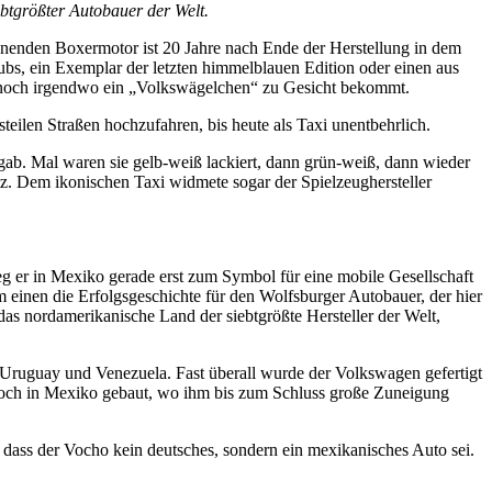
ebtgrößter Autobauer der Welt.
nenden Boxermotor ist 20 Jahre nach Ende der Herstellung in dem
ubs, ein Exemplar der letzten himmelblauen Edition oder einen aus
n noch irgendwo ein „Volkswägelchen“ zu Gesicht bekommt.
teilen Straßen hochzufahren, bis heute als Taxi unentbehrlich.
r gab. Mal waren sie gelb-weiß lackiert, dann grün-weiß, dann wieder
z. Dem ikonischen Taxi widmete sogar der Spielzeughersteller
eg er in Mexiko gerade erst zum Symbol für eine mobile Gesellschaft
 einen die Erfolgsgeschichte für den Wolfsburger Autobauer, der hier
as nordamerikanische Land der siebtgrößte Hersteller der Welt,
, Uruguay und Venezuela. Fast überall wurde der Volkswagen gefertigt
 noch in Mexiko gebaut, wo ihm bis zum Schluss große Zuneigung
ass der Vocho kein deutsches, sondern ein mexikanisches Auto sei.