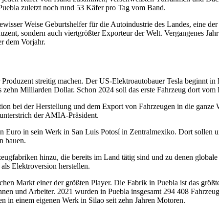
in Puebla zuletzt noch rund 53 Käfer pro Tag vom Band.
ewisser Weise Geburtshelfer für die Autoindustrie des Landes, eine der
duzent, sondern auch viertgrößter Exporteur der Welt. Vergangenes Jahr
r dem Vorjahr.
r Produzent streitig machen. Der US-Elektroautobauer Tesla beginnt i
s zehn Milliarden Dollar. Schon 2024 soll das erste Fahrzeug dort vom
ition bei der Herstellung und dem Export von Fahrzeugen in die ganze 
 unterstrich der AMIA-Präsident.
ro in sein Werk in San Luis Potosí in Zentralmexiko. Dort sollen unt
n bauen.
gfabriken hinzu, die bereits im Land tätig sind und zu denen global
ls Elektroversion herstellen.
hen Markt einer der größten Player. Die Fabrik in Puebla ist das grö
nnen und Arbeiter. 2021 wurden in Puebla insgesamt 294 408 Fahrzeug
n in einem eigenen Werk in Silao seit zehn Jahren Motoren.