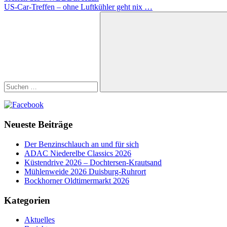
Beitrag:
Nächster
US-Car-Treffen – ohne Luftkühler geht nix …
Beitrag:
Suchen
nach:
Suchen
Neueste Beiträge
Der Benzinschlauch an und für sich
ADAC Niederelbe Classics 2026
Küstendrive 2026 – Dochtersen-Krautsand
Mühlenweide 2026 Duisburg-Ruhrort
Bockhorner Oldtimermarkt 2026
Kategorien
Aktuelles