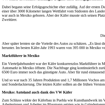
Dabei begann seine Erfolgsgeschichte eher zufällig. Auf der ersten
einer über 3000 Kilometer langen Wettfahrt vom Südosten des Landes 
war auch in Mexiko geboren. Aber der Käfer musste sich seinen Plat
Zweitürer.
Die
Aber später lernten sie die Vorteile des Autos zu schätzen. „Es lässt 
herunter. Im besten Käfer-Jahr 1993 waren von 395 000 in Mexiko v
Marktführer in Mexiko
Ein Vierteljahrhundert war der Käfer konkurrenzlos Marktführer in 
Automarkt in Mexiko öffnete. Die Nachfrage ging kontinuierlich zur
6500 Euro immer noch das günstigste Auto. Aber für rund eintause
Und so war nach 35 Jahren Produktion und 1,7 Millionen Vochos am 30
und Sonderlackierung. Die letzten Käfer sollten an die frühen Version
Mexiko: Autoland auch dank des VW Käfer
Zum Schluss wirkte der Käferbau in Puebla wie Kunsthandwerk im V
Arbeiterinnen und Arbeiter im Blaumann setzten wie in Gründertag