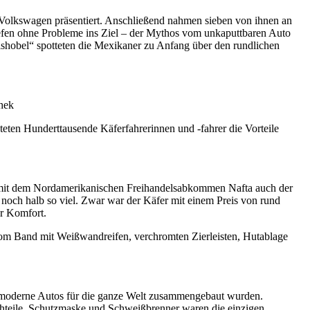
r Volkswagen präsentiert. Anschließend nahmen sieben von ihnen an
liefen ohne Probleme ins Ziel – der Mythos vom unkaputtbaren Auto
shobel“ spotteten die Mexikaner zu Anfang über den rundlichen
thek
beteten Hunderttausende Käferfahrerinnen und -fahrer die Vorteile
ch mit dem Nordamerikanischen Freihandelsabkommen Nafta auch der
noch halb so viel. Zwar war der Käfer mit einem Preis von rund
r Komfort.
 vom Band mit Weißwandreifen, verchromten Zierleisten, Hutablage
 moderne Autos für die ganze Welt zusammengebaut wurden.
teile. Schutzmaske und Schweißbrenner waren die einzigen