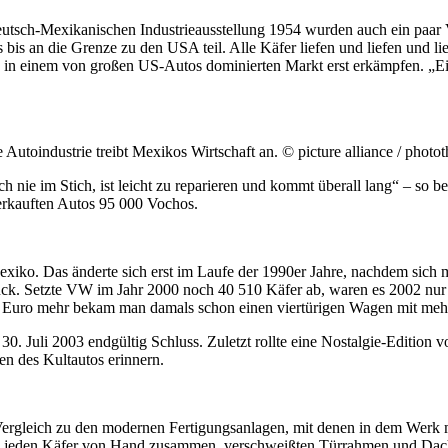
 Deutsch-Mexikanischen Industrieausstellung 1954 wurden auch ein paa
bis an die Grenze zu den USA teil. Alle Käfer liefen und liefen und 
z in einem von großen US-Autos dominierten Markt erst erkämpfen. „Ei
 Autoindustrie treibt Mexikos Wirtschaft an. © picture alliance / photo
dich nie im Stich, ist leicht zu reparieren und kommt überall lang“ – so 
erkauften Autos 95 000 Vochos.
Mexiko. Das änderte sich erst im Laufe der 1990er Jahre, nachdem si
ück. Setzte VW im Jahr 2000 noch 40 510 Käfer ab, waren es 2002 nur 
nd Euro mehr bekam man damals schon einen viertürigen Wagen mit meh
. Juli 2003 endgültig Schluss. Zuletzt rollte eine Nostalgie-Edition
en des Kultautos erinnern.
ergleich zu den modernen Fertigungsanlagen, mit denen in dem Werk
en jeden Käfer von Hand zusammen, verschweißten Türrahmen und Dach