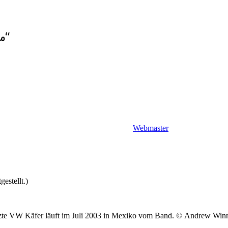
o“
Webmaster
estellt.)
tzte VW Käfer läuft im Juli 2003 in Mexiko vom Band. © Andrew Winn