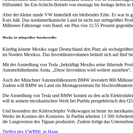
Hilfsmittel. Im Ein-Schicht-Betrieb von montags bis freitags liefen 
Aber der kleine runde VW hinterließ ein bleibendes Erbe. Er war in g
Kurs hält. Das nordamerikanische Land ist nicht nur siebtgrößter Pro
Millionen Fahrzeuge vom Band, ein Plus von 11,55 Prozent gegenübe
Mexiko ist siebtgrößter Autohersteller
Künftig könnte Mexiko sogar Deutschland den Platz als sechstgrößte
im Norden Mexikos. Das Investitionsvolumen beläuft sich auf fünf bi
Mit der Ansiedlung von Tesla „bekräftigt Mexiko seine führende Pos
Automobilindustrie Amia. „Diese Investition wird weitere anziehen“,
Auch der Münchner Automobilkonzern BMW investiert 800 Millionen Eu
Zudem will BMW im Land ein Montagezentrum für Hochvoltbatterie
Die Ansiedlung von Tesla und BMW kommt zu den acht Elektrofahrzeu
will in seinem mexikanischen Werk bei Puebla perspektivisch den Q5 a
Und besonders der Käferschöpfer Volkswagen ist heute im mexikanisc
Werke im Kosmos des Konzerns. In Puebla arbeiten 13 500 Arbeiteri
die Langversion des Tiguan produziert. Zudem fertigt das Unternehme
Beitragsnavigation
Vorheriger
Treffen des VWBBL in Haan