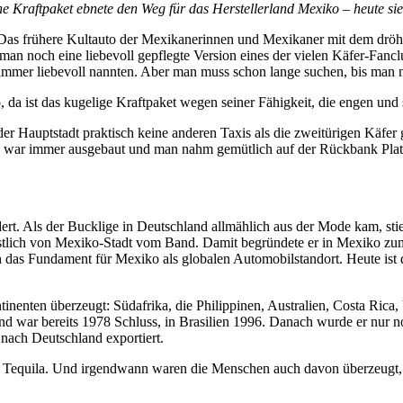
ne Kraftpaket ebnete den Weg für das Herstellerland Mexiko – heute si
 Das frühere Kultauto der Mexikanerinnen und Mexikaner mit dem dröh
an noch eine liebevoll gepflegte Version eines der vielen Käfer-Fancl
r immer liebevoll nannten. Aber man muss schon lange suchen, bis ma
 da ist das kugelige Kraftpaket wegen seiner Fähigkeit, die engen und s
n der Hauptstadt praktisch keine anderen Taxis als die zweitürigen Käfe
tz war immer ausgebaut und man nahm gemütlich auf der Rückbank Plat
ert. Als der Bucklige in Deutschland allmählich aus der Mode kam, sti
östlich von Mexiko-Stadt vom Band. Damit begründete er in Mexiko zum
 das Fundament für Mexiko als globalen Automobilstandort. Heute ist d
tinenten überzeugt: Südafrika, die Philippinen, Australien, Costa Rica
and war bereits 1978 Schluss, in Brasilien 1996. Danach wurde er nur
ach Deutschland exportiert.
 Tequila. Und irgendwann waren die Menschen auch davon überzeugt, d