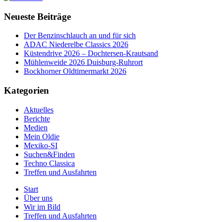
Neueste Beiträge
Der Benzinschlauch an und für sich
ADAC Niederelbe Classics 2026
Küstendrive 2026 – Dochtersen-Krautsand
Mühlenweide 2026 Duisburg-Ruhrort
Bockhorner Oldtimermarkt 2026
Kategorien
Aktuelles
Berichte
Medien
Mein Oldie
Mexiko-SI
Suchen&Finden
Techno Classica
Treffen und Ausfahrten
Start
Über uns
Wir im Bild
Treffen und Ausfahrten