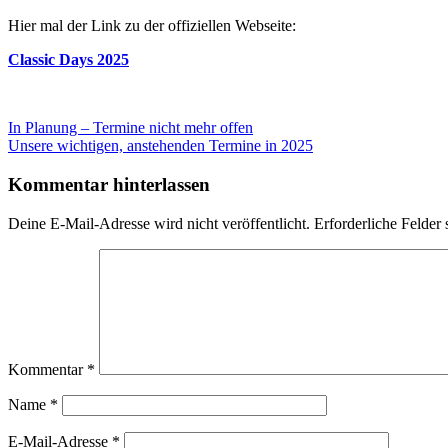
Hier mal der Link zu der offiziellen Webseite:
Classic Days 2025
Beitragsnavigation
Vorheriger
In Planung – Termine nicht mehr offen
Beitrag:
Nächster
Unsere wichtigen, anstehenden Termine in 2025
Beitrag:
Kommentar hinterlassen
Deine E-Mail-Adresse wird nicht veröffentlicht.
Erforderliche Felder 
Kommentar
*
Name
*
E-Mail-Adresse
*