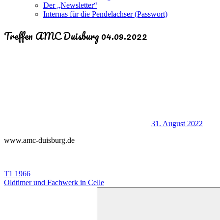
Der „Newsletter“
Internas für die Pendelachser (Passwort)
Treffen AMC Duisburg 04.09.2022
31. August 2022
www.amc-duisburg.de
Beitragsnavigation
Vorheriger
T1 1966
Beitrag:
Nächster
Oldtimer und Fachwerk in Celle
Beitrag:
Suchen
nach: